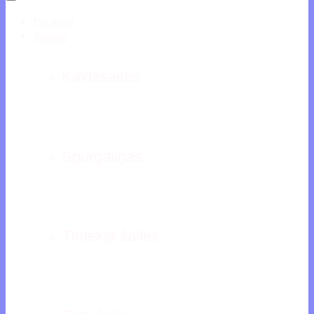
Par mani
Veikals
Kaklasaites
Spurgaliņas
Tīmekļa šalles