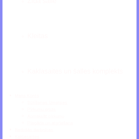
Zīda šalle
Kleitas
Kaklasaites un šalles komplekts
Mans Konts
Sūtīšanas izmaksas
Pirkumu grozs
Apmaksāt pirkumu
Piegāde un atgriešana
Radošās darbnīcas
Kaklasaites