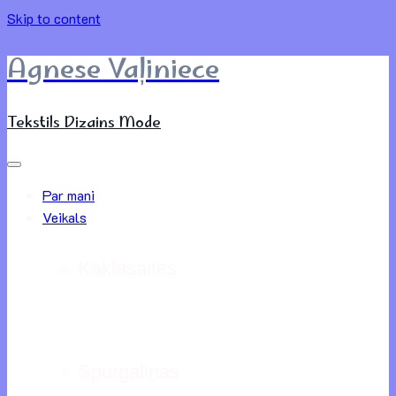
Skip to content
Agnese Vaļiniece
Tekstils Dizains Mode
Par mani
Veikals
Kaklasaites
Spurgaliņas