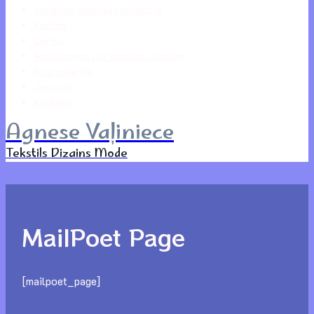
Agneses apdrukas kolekcija
Kleitas
Cenas
Atsauksmes par maniem darbiem
Foto galerija
Jaunumi
Kontakti
Agnese Vaļiniece
Tekstils Dizains Mode
MailPoet Page
[mailpoet_page]