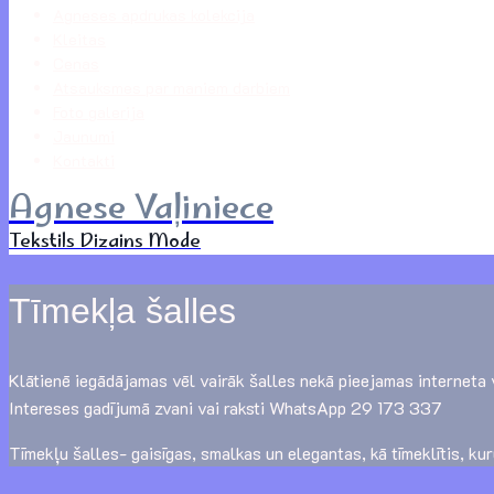
Agneses apdrukas kolekcija
Kleitas
Cenas
Atsauksmes par maniem darbiem
Foto galerija
Jaunumi
Kontakti
Agnese Vaļiniece
Tekstils Dizains Mode
Tīmekļa šalles
Klātienē iegādājamas vēl vairāk šalles nekā pieejamas interneta 
Intereses gadījumā zvani vai raksti WhatsApp 29 173 337
Tīmekļu šalles- gaisīgas, smalkas un elegantas, kā tīmeklītis, kuru