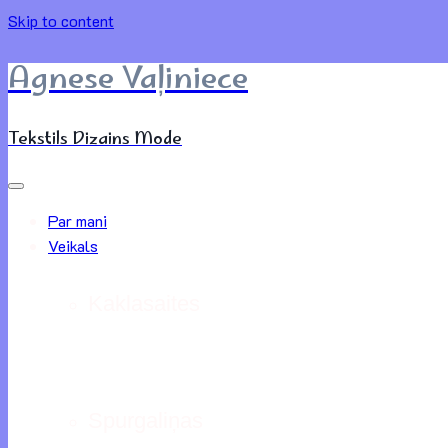
Skip to content
Agnese Vaļiniece
Tekstils Dizains Mode
Par mani
Veikals
Kaklasaites
Spurgaliņas