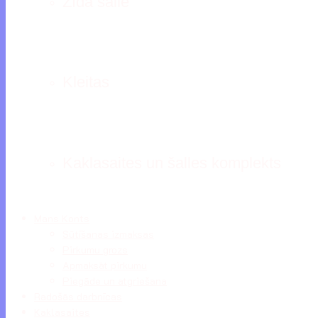
Zīda šalle
Kleitas
Kaklasaites un šalles komplekts
Mans Konts
Sūtīšanas izmaksas
Pirkumu grozs
Apmaksāt pirkumu
Piegāde un atgriešana
Radošās darbnīcas
Kaklasaites