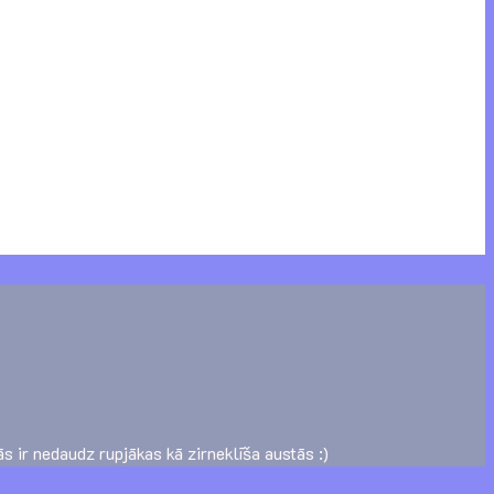
ās ir nedaudz rupjākas kā zirneklīša austās :)