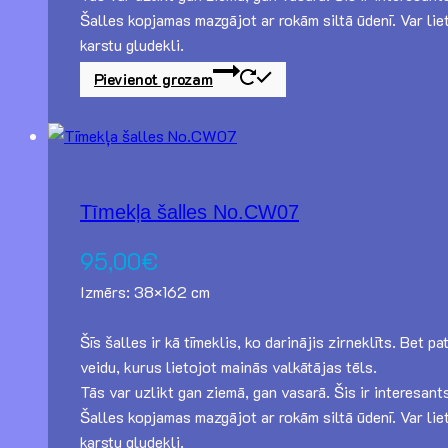
Šalles kopjamas mazgājot ar rokām siltā ūdenī. Var lie
karstu gludekli.
Pievienot grozam
Tīmekļa šalles No.CW07
95,00
€
Izmērs: 38×162 cm
Šīs šalles ir kā tīmeklis, ko darinājis zirneklīts. Bet
veidu, kurus lietojot mainās valkātājas tēls.
Tās var uzlikt gan ziemā, gan vasarā. Šis ir interesant
Šalles kopjamas mazgājot ar rokām siltā ūdenī. Var lie
karstu gludekli.