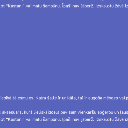
tot “Kastani” vai matu šampūnu. Īpaši nav jāberž. Izskalotu žāvē iz
 patiesībā tā esmu es. Katra šalle ir unikāla, tai ir augoša mēness 
s aksesuārs, kurš lieliski izcels pavisam vienkāršu apģērbu un ļaus 
tot “Kastani” vai matu šampūnu. Īpaši nav jāberž. Izskalotu žāvē iz