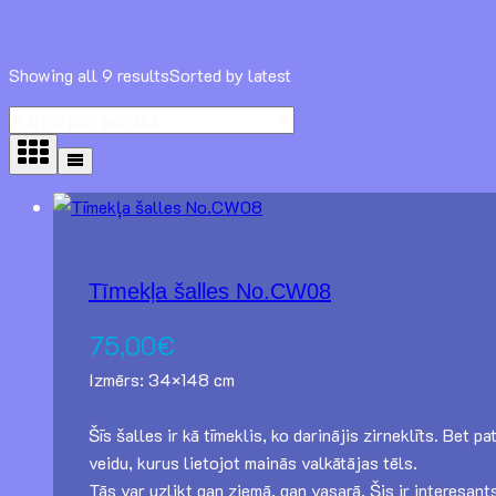
Showing all 9 results
Sorted by latest
Tīmekļa šalles No.CW08
75,00
€
Izmērs: 34×148 cm
Šīs šalles ir kā tīmeklis, ko darinājis zirneklīts. Bet
veidu, kurus lietojot mainās valkātājas tēls.
Tās var uzlikt gan ziemā, gan vasarā. Šis ir interesant