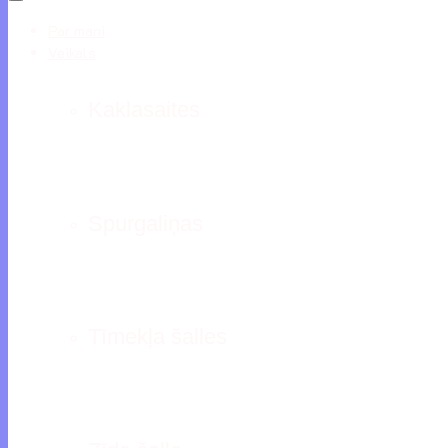
Par mani
Veikals
Kaklasaites
Spurgaliņas
Tīmekļa šalles