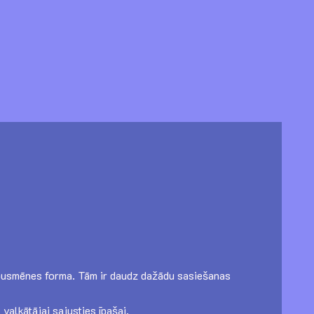
vai pusmēnes forma. Tām ir daudz dažādu sasiešanas
valkātājai sajusties īpašai.