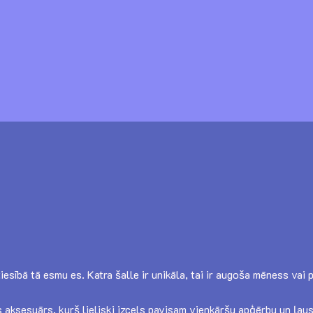
 patiesībā tā esmu es. Katra šalle ir unikāla, tai ir augoša mēness 
s aksesuārs, kurš lieliski izcels pavisam vienkāršu apģērbu un ļaus 