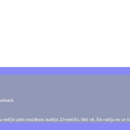
veikalā.
 radījis pats mazākais audējs Zirneklīts. Bet nē, šis radīju es un t