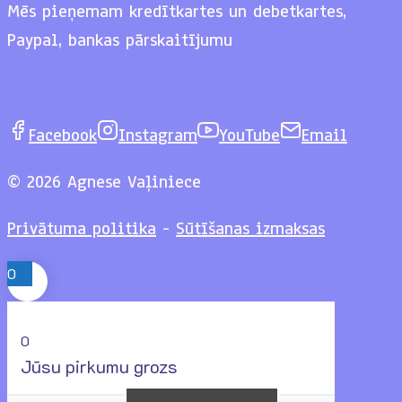
Mēs pieņemam kredītkartes un debetkartes,
Paypal, bankas pārskaitījumu
Facebook
Instagram
YouTube
Email
© 2026 Agnese Vaļiniece
Privātuma politika
-
Sūtīšanas izmaksas
0
0
Jūsu pirkumu grozs