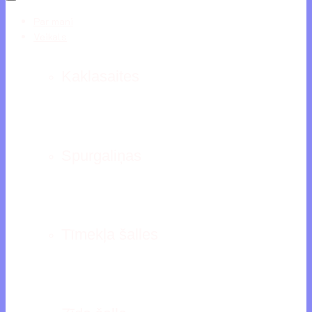
Par mani
Veikals
Kaklasaites
Spurgaliņas
Tīmekļa šalles