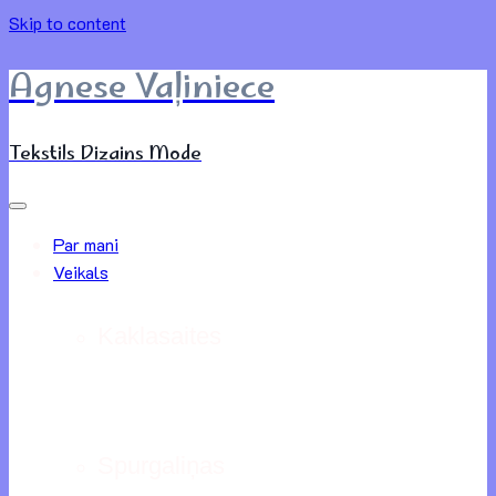
Skip to content
Agnese Vaļiniece
Tekstils Dizains Mode
Par mani
Veikals
Kaklasaites
Spurgaliņas