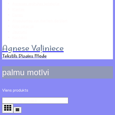
Agneses apdrukas kolekcija
Kleitas
Cenas
Atsauksmes par maniem darbiem
Foto galerija
Jaunumi
Kontakti
Agnese Vaļiniece
Tekstils Dizains Mode
palmu motīvi
Viens produkts