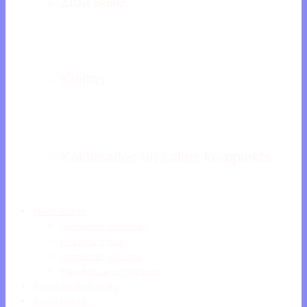
Zīda šalle
Kleitas
Kaklasaites un šalles komplekts
Mans Konts
Sūtīšanas izmaksas
Pirkumu grozs
Apmaksāt pirkumu
Piegāde un atgriešana
Radošās darbnīcas
Kaklasaites