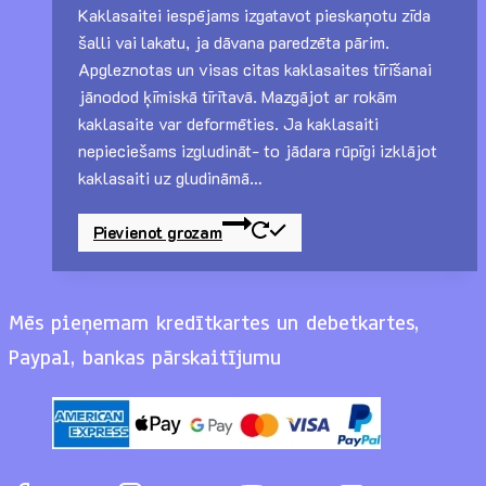
Kaklasaitei iespējams izgatavot pieskaņotu zīda
šalli vai lakatu, ja dāvana paredzēta pārim.
Apgleznotas un visas citas kaklasaites tīrīšanai
jānodod ķīmiskā tīrītavā. Mazgājot ar rokām
kaklasaite var deformēties. Ja kaklasaiti
nepieciešams izgludināt- to jādara rūpīgi izklājot
kaklasaiti uz gludināmā…
Pievienot grozam
Mēs pieņemam kredītkartes un debetkartes,
Paypal, bankas pārskaitījumu