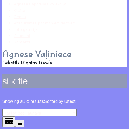
Agneses apdrukas kolekcija
Kleitas
Cenas
Atsauksmes par maniem darbiem
Foto galerija
Jaunumi
Kontakti
Agnese Vaļiniece
Tekstils Dizains Mode
silk tie
Showing all 6 results
Sorted by latest