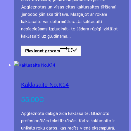
Apgleznotas un visas citas kaklasaites tīrīšanai
jānodod ķīmiskā tīrītavā. Mazgājot ar rokām
kaklasaite var deformēties. Ja kaklasaiti
nepieciešams izgludināt- to jādara rūpīgi izklājot
kaklasaiti uz gludināmā…
Pievienot grozam
Kaklasaite No.K14
55,00
€
Apgleznota dabīgā zīda kaklasaite. Gleznots
profesionālām tekstilkrāsām. Katra kaklasaite ir
unikāls roku darbs, kas radīts vienā eksemplārā.