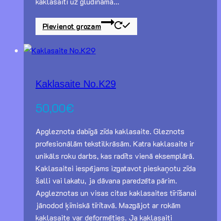
kaklasaiti uz gludināmā…
Pievienot grozam
Kaklasaite No.K29
50,00
€
Apgleznota dabīgā zīda kaklasaite. Gleznots
profesionālām tekstilkrāsām. Katra kaklasaite ir
unikāls roku darbs, kas radīts vienā eksemplārā.
Kaklasaitei iespējams izgatavot pieskaņotu zīda
šalli vai lakatu, ja dāvana paredzēta pārim.
Apgleznotas un visas citas kaklasaites tīrīšanai
jānodod ķīmiskā tīrītavā. Mazgājot ar rokām
kaklasaite var deformēties. Ja kaklasaiti