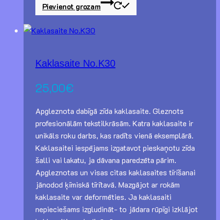
Pievienot grozam
Kaklasaite No.K30
25,00
€
Apgleznota dabīgā zīda kaklasaite. Gleznots
profesionālām tekstilkrāsām. Katra kaklasaite ir
unikāls roku darbs, kas radīts vienā eksemplārā.
Kaklasaitei iespējams izgatavot pieskaņotu zīda
šalli vai lakatu, ja dāvana paredzēta pārim.
Apgleznotas un visas citas kaklasaites tīrīšanai
jānodod ķīmiskā tīrītavā. Mazgājot ar rokām
kaklasaite var deformēties. Ja kaklasaiti
nepieciešams izgludināt- to jādara rūpīgi izklājot