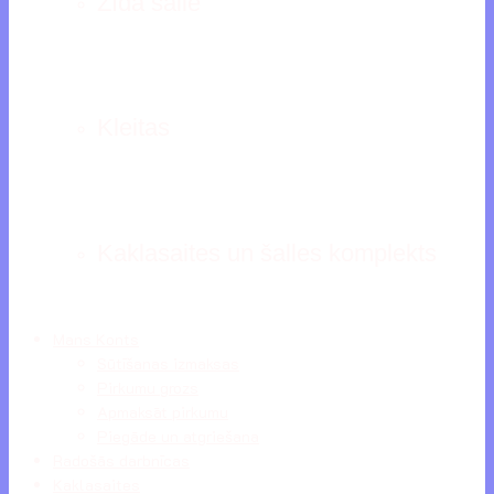
Zīda šalle
Kleitas
Kaklasaites un šalles komplekts
Mans Konts
Sūtīšanas izmaksas
Pirkumu grozs
Apmaksāt pirkumu
Piegāde un atgriešana
Radošās darbnīcas
Kaklasaites