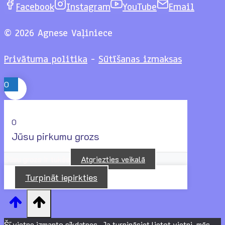
Facebook
Instagram
YouTube
Email
© 2026 Agnese Vaļiniece
Privātuma politika
-
Sūtīšanas izmaksas
0
0
Jūsu pirkumu grozs
Jūsu grozs ir tukšs
Atgriezties veikalā
Turpināt iepirkties
Šī vietne izmanto sīkdatnes. Ja turpināsiet lietot vietni, mēs