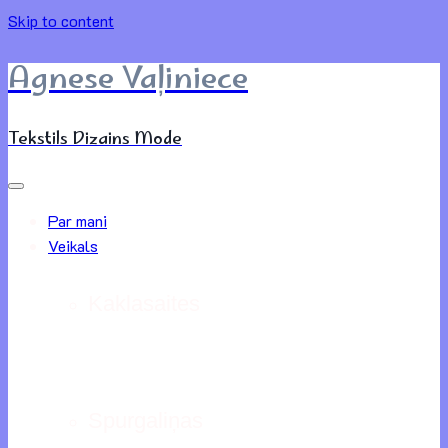
Skip to content
Agnese Vaļiniece
Tekstils Dizains Mode
Par mani
Veikals
Kaklasaites
Spurgaliņas