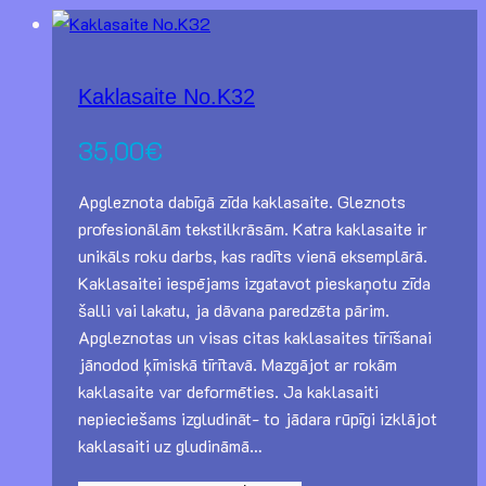
Kaklasaite No.K32
35,00
€
Apgleznota dabīgā zīda kaklasaite. Gleznots
profesionālām tekstilkrāsām. Katra kaklasaite ir
unikāls roku darbs, kas radīts vienā eksemplārā.
Kaklasaitei iespējams izgatavot pieskaņotu zīda
šalli vai lakatu, ja dāvana paredzēta pārim.
Apgleznotas un visas citas kaklasaites tīrīšanai
jānodod ķīmiskā tīrītavā. Mazgājot ar rokām
kaklasaite var deformēties. Ja kaklasaiti
nepieciešams izgludināt- to jādara rūpīgi izklājot
kaklasaiti uz gludināmā…