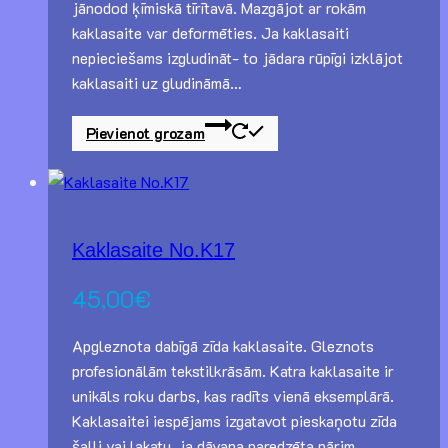
jānodod ķīmiskā tīrītavā. Mazgājot ar rokām
kaklasaite var deformēties. Ja kaklasaiti
nepieciešams izgludināt- to jādara rūpīgi izklājot
kaklasaiti uz gludināmā…
Pievienot grozam
Kaklasaite No.K17
45,00
€
Apgleznota dabīgā zīda kaklasaite. Gleznots
profesionālām tekstilkrāsām. Katra kaklasaite ir
unikāls roku darbs, kas radīts vienā eksemplārā.
Kaklasaitei iespējams izgatavot pieskaņotu zīda
šalli vai lakatu, ja dāvana paredzēta pārim.