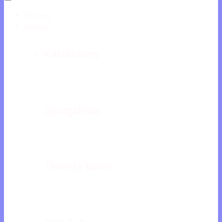
Par mani
Veikals
Kaklasaites
Spurgaliņas
Tīmekļa šalles