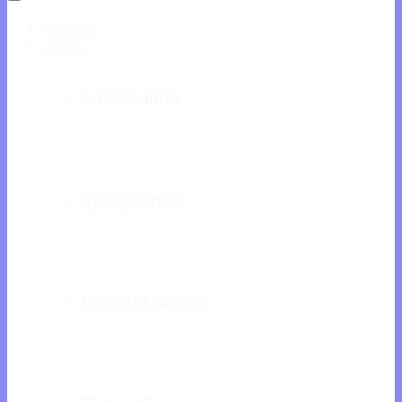
Par mani
Veikals
Kaklasaites
Spurgaliņas
Tīmekļa šalles