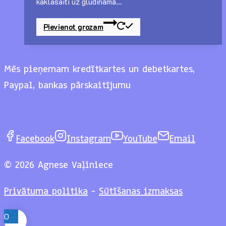
kaklasaiti uz gludināmā…
Pievienot grozam
Mēs pieņemam kredītkartes un debetkartes,
Paypal, bankas pārskaitījumu
Facebook
Instagram
YouTube
Email
© 2026 Agnese Vaļiniece
Privātuma politika
-
Sūtīšanas izmaksas
0