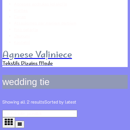
Agneses apdrukas kolekcija
Kleitas
Cenas
Atsauksmes par maniem darbiem
Foto galerija
Jaunumi
Kontakti
Agnese Vaļiniece
Tekstils Dizains Mode
wedding tie
Showing all 2 results
Sorted by latest