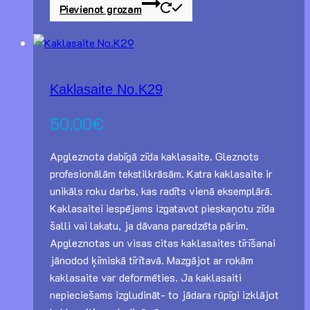
Pievienot grozam
Kaklasaite No.K29
50,00
€
Apgleznota dabīgā zīda kaklasaite. Gleznots
profesionālām tekstilkrāsām. Katra kaklasaite ir
unikāls roku darbs, kas radīts vienā eksemplārā.
Kaklasaitei iespējams izgatavot pieskaņotu zīda
šalli vai lakatu, ja dāvana paredzēta pārim.
Apgleznotas un visas citas kaklasaites tīrīšanai
jānodod ķīmiskā tīrītavā. Mazgājot ar rokām
kaklasaite var deformēties. Ja kaklasaiti
nepieciešams izgludināt- to jādara rūpīgi izklājot