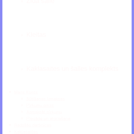
Zīda šalle
Kleitas
Kaklasaites un šalles komplekts
Mans Konts
Sūtīšanas izmaksas
Pirkumu grozs
Apmaksāt pirkumu
Piegāde un atgriešana
Radošās darbnīcas
Kaklasaites