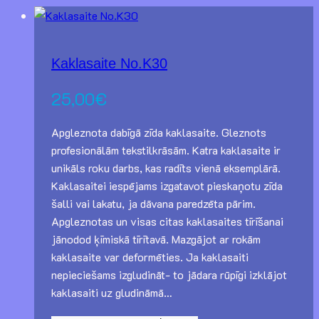
Kaklasaite No.K30
25,00
€
Apgleznota dabīgā zīda kaklasaite. Gleznots
profesionālām tekstilkrāsām. Katra kaklasaite ir
unikāls roku darbs, kas radīts vienā eksemplārā.
Kaklasaitei iespējams izgatavot pieskaņotu zīda
šalli vai lakatu, ja dāvana paredzēta pārim.
Apgleznotas un visas citas kaklasaites tīrīšanai
jānodod ķīmiskā tīrītavā. Mazgājot ar rokām
kaklasaite var deformēties. Ja kaklasaiti
nepieciešams izgludināt- to jādara rūpīgi izklājot
kaklasaiti uz gludināmā…