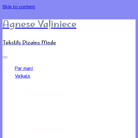
Skip to content
Agnese Vaļiniece
Tekstils Dizains Mode
Par mani
Veikals
Kaklasaites
Spurgaliņas