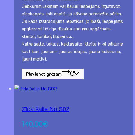
Jebkuram lakatam vai šallei iespējams izgatavot
pieskaņotu kaklasaiti, ja dāvana paredzēta pārim.
Ja kāds izstrādājums iepatīkas jo īpaši, iespējams
apgleznot līdzīga dizaina audumu apģērbam-
kleitai, tunikai, blūzei u.c.
Katra šalle, lakats, kaklasaite, kleita ir kā sākums
kaut kam jaunam- jaunas idejas, jauna iedvesma,
jauni motīvi.
Pievienot grozam
Zīda šalle No.S02
140,00
€