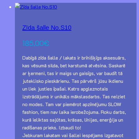
Zīda šalle No.S10
185,00
€
Dabīgā zīda šalle / lakats ir brīnišķīgs aksesuārs,
kas vēsumā silda, bet karstumā atvēsina. Saskarē
ar ķermeni, tas ir maigs un gaisīgs, var baudīt tā
juteklisko pieskārienu. Tas pārvērš jūsu ikdienu
un liek justies īpašai. Katrs apgleznotais
izstrādājums ir unikāls mākslasdarbs. Tas neiziet
no modes. Tam var piemērot apzīmējumu SLOW
fashion, tiem nav laika ierobežojuma. Roku darbs,
kurā ieliktas sajūtas, krāsas, līnijas, enerģija un
radīšanas prieks. Izbaudi to!
Jebkuram lakatam vai šallei iespējams izgatavot