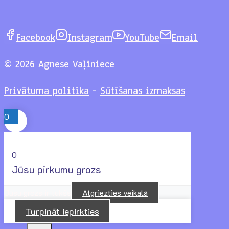
Facebook
Instagram
YouTube
Email
© 2026 Agnese Vaļiniece
Privātuma politika
-
Sūtīšanas izmaksas
0
0
Jūsu pirkumu grozs
Jūsu grozs ir tukšs
Atgriezties veikalā
Turpināt iepirkties