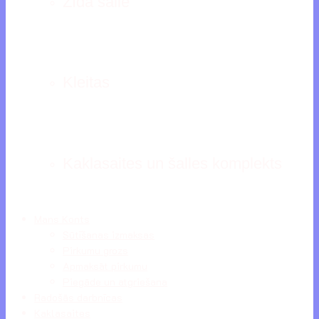
Zīda šalle
Kleitas
Kaklasaites un šalles komplekts
Mans Konts
Sūtīšanas izmaksas
Pirkumu grozs
Apmaksāt pirkumu
Piegāde un atgriešana
Radošās darbnīcas
Kaklasaites