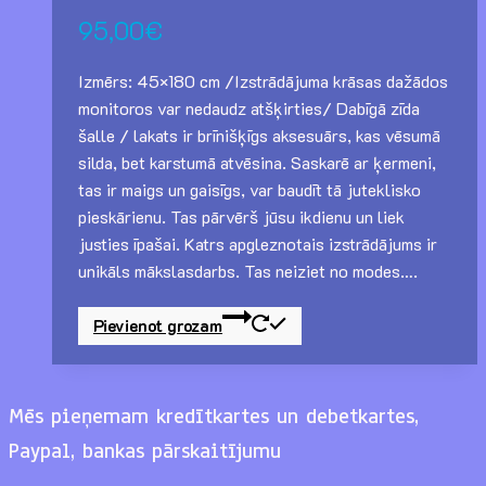
95,00
€
Izmērs: 45×180 cm /Izstrādājuma krāsas dažādos
monitoros var nedaudz atšķirties/ Dabīgā zīda
šalle / lakats ir brīnišķīgs aksesuārs, kas vēsumā
silda, bet karstumā atvēsina. Saskarē ar ķermeni,
tas ir maigs un gaisīgs, var baudīt tā juteklisko
pieskārienu. Tas pārvērš jūsu ikdienu un liek
justies īpašai. Katrs apgleznotais izstrādājums ir
unikāls mākslasdarbs. Tas neiziet no modes….
Pievienot grozam
Mēs pieņemam kredītkartes un debetkartes,
Paypal, bankas pārskaitījumu