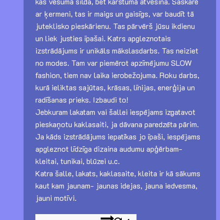
kas vēsumā silda, bet karstumā atvēsina. Saskarē
ar ķermeni, tas ir maigs un gaisīgs, var baudīt tā
juteklisko pieskārienu. Tas pārvērš jūsu ikdienu
un liek justies īpašai. Katrs apgleznotais
izstrādājums ir unikāls mākslasdarbs. Tas neiziet
no modes. Tam var piemērot apzīmējumu SLOW
fashion, tiem nav laika ierobežojuma. Roku darbs,
kurā ieliktas sajūtas, krāsas, līnijas, enerģija un
radīšanas prieks. Izbaudi to!
Jebkuram lakatam vai šallei iespējams izgatavot
pieskaņotu kaklasaiti, ja dāvana paredzēta pārim.
Ja kāds izstrādājums iepatīkas jo īpaši, iespējams
apgleznot līdzīga dizaina audumu apģērbam-
kleitai, tunikai, blūzei u.c.
Katra šalle, lakats, kaklasaite, kleita ir kā sākums
kaut kam jaunam- jaunas idejas, jauna iedvesma,
jauni motīvi.