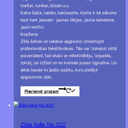
kleitai, tunikai, blūzei u.c.
Katra šalle, lakats, kaklasaite, kleita ir kā sākums
kaut kam jaunam- jaunas idejas, jauna iedvesma,
jauni motīvi.
Kopšana:
Zīda šalles un lakatus apglezno izmantojot
profesionālas tekstilkrāsas. Tās var izskalot siltā
pulverūdenī, tad skalo ar mīkstinātāju, izspaida,
izklāj, lai izžūst un no kreisās puses izgludina. Un
atkal bauda to īpašo sajūtu, kuru piešķir
apgleznots zīds.
Pievienot grozam
Zīda šalle No.S22