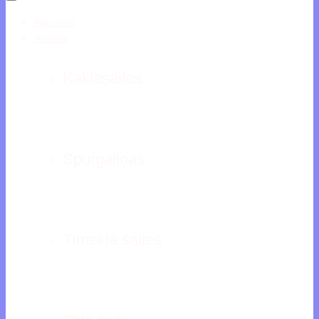
Par mani
Veikals
Kaklasaites
Spurgaliņas
Tīmekļa šalles