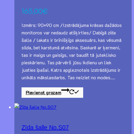
165,00
€
Izmērs: 90×90 cm /Izstrādājuma krāsas dažādos
monitoros var nedaudz atšķirties/ Dabīgā zīda
šalle / lakats ir brīnišķīgs aksesuārs, kas vēsumā
silda, bet karstumā atvēsina. Saskarē ar ķermeni,
tas ir maigs un gaisīgs, var baudīt tā juteklisko
pieskārienu. Tas pārvērš jūsu ikdienu un liek
justies īpašai. Katrs apgleznotais izstrādājums ir
unikāls mākslasdarbs. Tas neiziet no modes….
Pievienot grozam
Zīda šalle No.S07