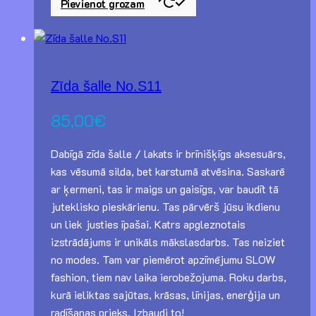
Pievienot grozam
Zīda šalle No.S11
85,00
€
Dabīgā zīda šalle / lakats ir brīnišķīgs aksesuārs,
kas vēsumā silda, bet karstumā atvēsina. Saskarē
ar ķermeni, tas ir maigs un gaisīgs, var baudīt tā
juteklisko pieskārienu. Tas pārvērš jūsu ikdienu
un liek justies īpašai. Katrs apgleznotais
izstrādājums ir unikāls mākslasdarbs. Tas neiziet
no modes. Tam var piemērot apzīmējumu SLOW
fashion, tiem nav laika ierobežojuma. Roku darbs,
kurā ieliktas sajūtas, krāsas, līnijas, enerģija un
radīšanas prieks. Izbaudi to!