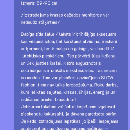
Izmērs: 89×93 cm
/Izstrādājuma krāsas dažādos monitoros var
nedaudz atšķirties/
Dabīgā zīda šalle / lakats ir brīnišķīgs aksesuārs,
kas vēsumā silda, bet karstumā atvēsina. Saskarē
ar ķermeni, tas ir maigs un gaisīgs, var baudīt tā
juteklisko pieskārienu. Tas pārvērš jūsu ikdienu
un liek justies īpašai. Katrs apgleznotais
izstrādājums ir unikāls mākslasdarbs. Tas neiziet
no modes. Tam var piemērot apzīmējumu SLOW
fashion, tiem nav laika ierobežojuma. Roku darbs,
kurā ieliktas sajūtas, krāsas, līnijas, enerģija un
radīšanas prieks. Izbaudi to!
Jebkuram lakatam vai šallei iespējams izgatavot
pieskaņotu kaklasaiti, ja dāvana paredzēta pārim.
Ja kāds izstrādājums iepatīkas jo īpaši, iespējams
apgleznot līdzīga dizaina audumu apģērbam-