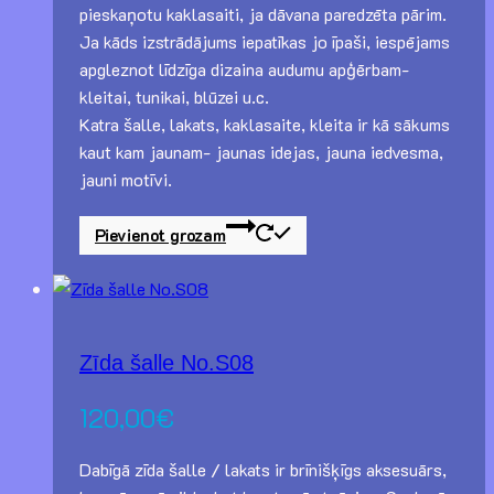
pieskaņotu kaklasaiti, ja dāvana paredzēta pārim.
Ja kāds izstrādājums iepatīkas jo īpaši, iespējams
apgleznot līdzīga dizaina audumu apģērbam-
kleitai, tunikai, blūzei u.c.
Katra šalle, lakats, kaklasaite, kleita ir kā sākums
kaut kam jaunam- jaunas idejas, jauna iedvesma,
jauni motīvi.
Pievienot grozam
Zīda šalle No.S08
120,00
€
Dabīgā zīda šalle / lakats ir brīnišķīgs aksesuārs,