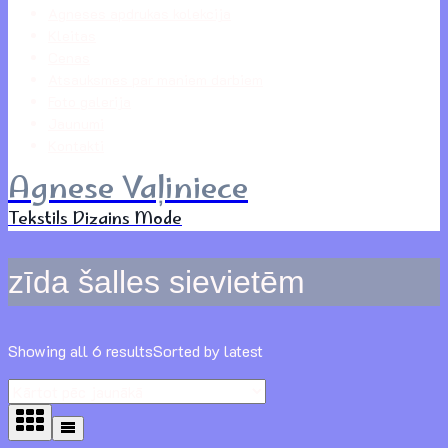
Agneses apdrukas kolekcija
Kleitas
Cenas
Atsauksmes par maniem darbiem
Foto galerija
Jaunumi
Kontakti
Agnese Vaļiniece
Tekstils Dizains Mode
zīda šalles sievietēm
Showing all 6 results
Sorted by latest