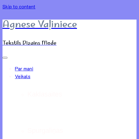
Skip to content
Agnese Vaļiniece
Tekstils Dizains Mode
Par mani
Veikals
Kaklasaites
Spurgaliņas