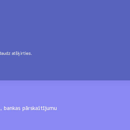
audz atšķirties.
, bankas pārskaitījumu