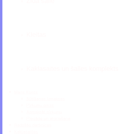
Zīda šalle
Kleitas
Kaklasaites un šalles komplekts
Mans Konts
Sūtīšanas izmaksas
Pirkumu grozs
Apmaksāt pirkumu
Piegāde un atgriešana
Radošās darbnīcas
Kaklasaites