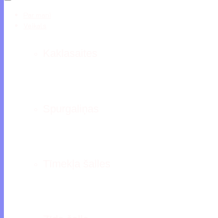
Par mani
Veikals
Kaklasaites
Spurgaliņas
Tīmekļa šalles