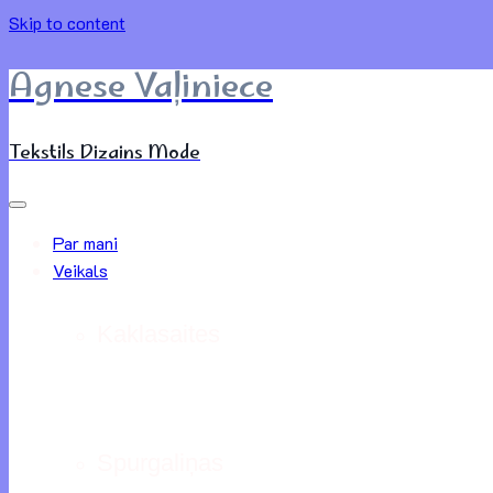
Skip to content
Agnese Vaļiniece
Tekstils Dizains Mode
Par mani
Veikals
Kaklasaites
Spurgaliņas