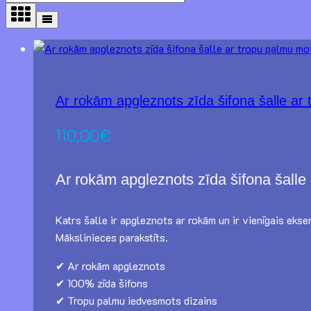
Ar rokām apgleznots zīda šifona šalle ar
110,00
€
Ar rokām apgleznots zīda šifona šalle
Katrs šalle ir apgleznots ar rokām un ir vienīgais ekse
Mākslinieces parakstīts.
✔ Ar rokām apgleznots
✔ 100% zīda šifons
✔ Tropu palmu iedvesmots dizains