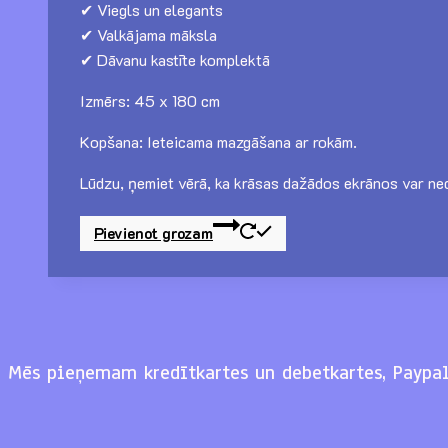
✔ Viegls un elegants
✔ Valkājama māksla
✔ Dāvanu kastīte komplektā
Izmērs: 45 x 180 cm
Kopšana: Ieteicama mazgāšana ar rokām.
Lūdzu, ņemiet vērā, ka krāsas dažādos ekrānos var ned
Pievienot grozam
Mēs pieņemam kredītkartes un debetkartes, Paypal