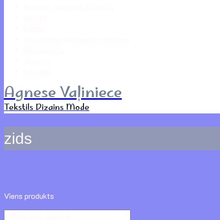
Agneses apdrukas kolekcija
Kleitas
Cenas
Atsauksmes par maniem darbiem
Foto galerija
Jaunumi
Kontakti
Agnese Vaļiniece
Tekstils Dizains Mode
zids
Viens produkts