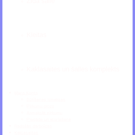
Zīda šalle
Kleitas
Kaklasaites un šalles komplekts
Mans Konts
Sūtīšanas izmaksas
Pirkumu grozs
Apmaksāt pirkumu
Piegāde un atgriešana
Radošās darbnīcas
Kaklasaites