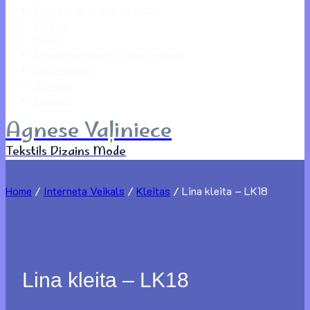
Agneses apdrukas kolekcija
Kleitas
Cenas
Atsauksmes par maniem darbiem
Foto galerija
Jaunumi
Kontakti
Agnese Vaļiniece
Tekstils Dizains Mode
Home
/
Interneta Veikals
/
Kleitas
/
Lina kleita – LK18
Lina kleita – LK18