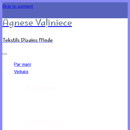
Skip to content
Agnese Vaļiniece
Tekstils Dizains Mode
Par mani
Veikals
Kaklasaites
Spurgaliņas