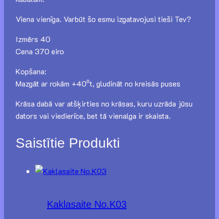
Viena vienīga. Varbūt šo esmu izgatavojusi tieši Tev?
Izmērs 40
Cena 370 eiro
Kopšana:
Mazgāt ar rokām +40⁰t, gludināt no kreisās puses
Krāsa dabā var atšķirties no krāsas, kuru uzrāda jūsu
dators vai viedierīce, bet tā vienalga ir skaista.
Saistītie Produkti
Kaklasaite No.K03