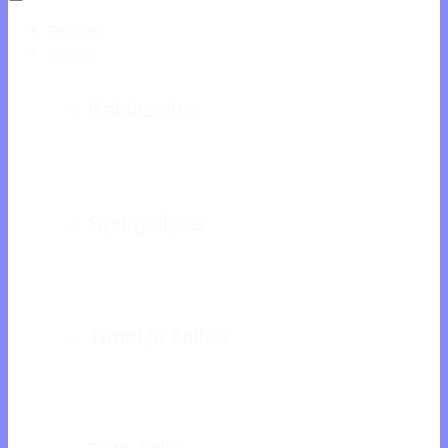
Par mani
Veikals
Kaklasaites
Spurgaliņas
Tīmekļa šalles