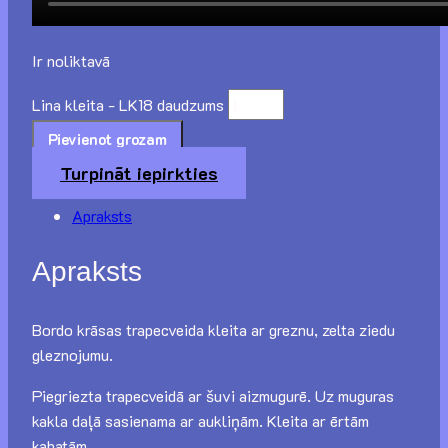
Ir noliktavā
Lina kleita - LK18 daudzums
Pievienot grozam
Turpināt iepirkties
Apraksts
Apraksts
Bordo krāsas trapecveida kleita ar greznu, zelta ziedu
gleznojumu.
Piegriezta trapecveidā ar šuvi aizmugurē. Uz muguras
kakla daļā sasienama ar aukliņām. Kleita ar ērtām
kabatām.