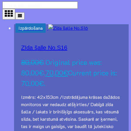
Izpārdošana
Zīda šalle No.S16
80,00
€
Original price was:
80,00€.
70,00
€
Current price is:
70,00€.
Izmērs: 42x153cm /Izstrādājuma krāsas dažādos
monitoros var nedaudz atšķirties/ Dabīgā zīda
šalle / lakats ir brīnišķīgs aksesuārs, kas vēsumā
silda, bet karstumā atvēsina. Saskarē ar ķermeni,
tas ir maigs un gaisīgs, var baudīt tā juteklisko