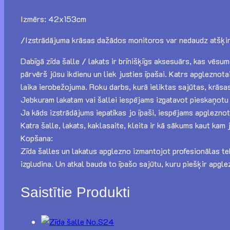
Izmērs: 42x153cm
/Izstrādājuma krāsas dažādos monitoros var nedaudz atšķi
Dabīgā zīda šalle / lakats ir brīnišķīgs aksesuārs, kas vēsum
pārvērš jūsu ikdienu un liek justies īpašai. Katrs apglezno
laika ierobežojuma. Roku darbs, kurā ieliktas sajūtas, krāsas,
Jebkuram lakatam vai šallei iespējams izgatavot pieskaņotu 
Ja kāds izstrādājums iepatīkas jo īpaši, iespējams apgleznot 
Katra šalle, lakats, kaklasaite, kleita ir kā sākums kaut kam
Kopšana:
Zīda šalles un lakatus apglezno izmantojot profesionālas tekst
izgludina. Un atkal bauda to īpašo sajūtu, kuru piešķir apgle
Saistītie Produkti