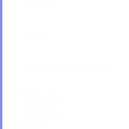
Zīda šalle
Kleitas
Kaklasaites un šalles komplekts
Mans Konts
Sūtīšanas izmaksas
Pirkumu grozs
Apmaksāt pirkumu
Piegāde un atgriešana
Radošās darbnīcas
Kaklasaites