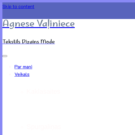
Skip to content
Agnese Vaļiniece
Tekstils Dizains Mode
Par mani
Veikals
Kaklasaites
Spurgaliņas