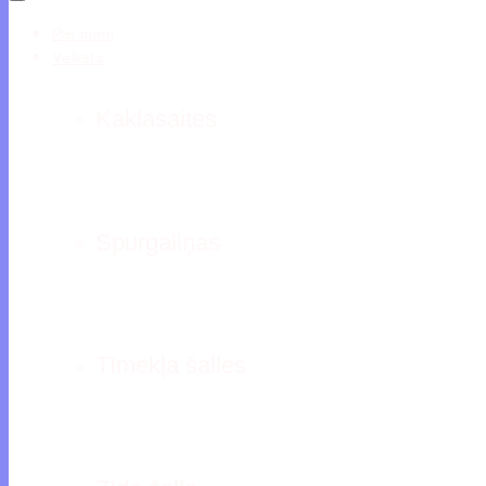
Par mani
Veikals
Kaklasaites
Spurgaliņas
Tīmekļa šalles