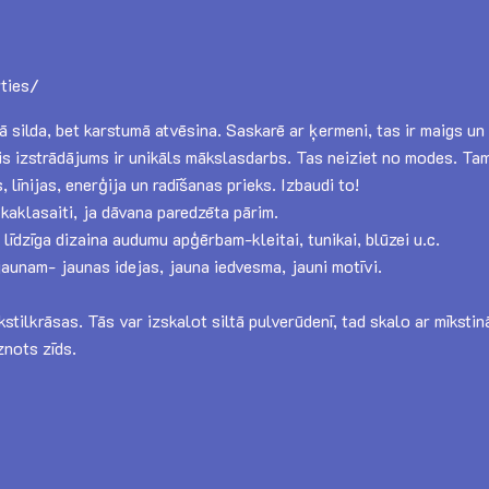
rties/
ā silda, bet karstumā atvēsina. Saskarē ar ķermeni, tas ir maigs un 
tais izstrādājums ir unikāls mākslasdarbs. Tas neiziet no modes. 
 līnijas, enerģija un radīšanas prieks. Izbaudi to!
kaklasaiti, ja dāvana paredzēta pārim.
līdzīga dizaina audumu apģērbam-kleitai, tunikai, blūzei u.c.
 jaunam- jaunas idejas, jauna iedvesma, jauni motīvi.
ilkrāsas. Tās var izskalot siltā pulverūdenī, tad skalo ar mīkstināt
znots zīds.