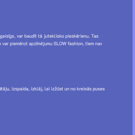
gaisīgs, var baudīt tā juteklisko pieskārienu. Tas
Tam var piemērot apzīmējumu SLOW fashion, tiem nav
āju, izspaida, izklāj, lai izžūst un no kreisās puses