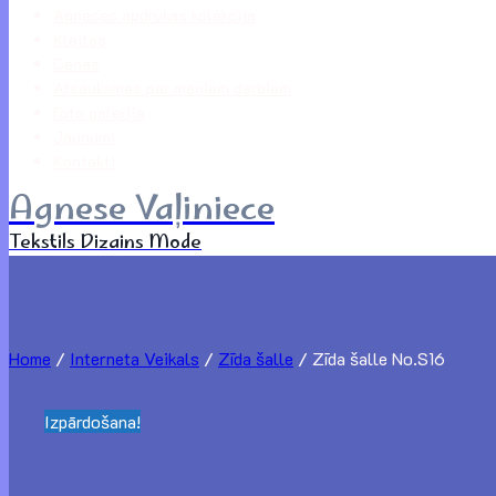
Agneses apdrukas kolekcija
Kleitas
Cenas
Atsauksmes par maniem darbiem
Foto galerija
Jaunumi
Kontakti
Agnese Vaļiniece
Tekstils Dizains Mode
Home
/
Interneta Veikals
/
Zīda šalle
/
Zīda šalle No.S16
Izpārdošana!