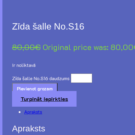
Zīda šalle No.S16
80,00
€
Original price was: 80,00
Ir noliktavā
Zīda šalle No.S16 daudzums
Pievienot grozam
Turpināt iepirkties
Apraksts
Apraksts